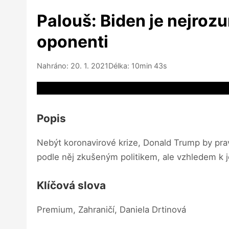
Palouš: Biden je nejrozu
oponenti
Nahráno: 20. 1. 2021
Délka: 10min 43s
Video source not available
Popis
Nebýt koronavirové krize, Donald Trump by prav
podle něj zkušeným politikem, ale vzhledem k 
Klíčová slova
Premium, Zahraničí, Daniela Drtinová