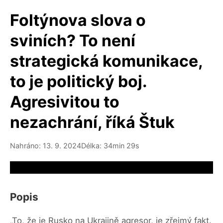
Foltýnova slova o
sviních? To není
strategická komunikace,
to je politický boj.
Agresivitou to
nezachrání, říká Štuk
Nahráno: 13. 9. 2024
Délka: 34min 29s
Video source not available
Popis
„To, že je Rusko na Ukrajině agresor, je zřejmý fakt.