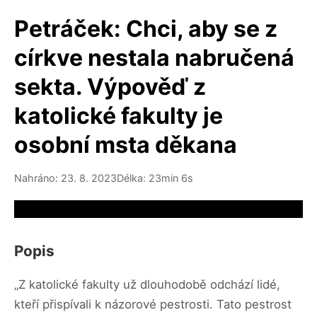
Petráček: Chci, aby se z
církve nestala nabručená
sekta. Výpověď z
katolické fakulty je
osobní msta děkana
Nahráno: 23. 8. 2023
Délka: 23min 6s
Video source not available
Popis
„Z katolické fakulty už dlouhodobě odchází lidé,
kteří přispívali k názorové pestrosti. Tato pestrost