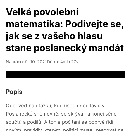
Velká povolební
matematika: Podívejte se,
jak se z vašeho hlasu
stane poslanecký mandát
Nahráno: 9. 10. 2021
Délka: 4min 27s
Video source not available
Popis
Odpověď na otázku, kdo usedne do lavic v
Poslanecké sněmovně, se skrývá na konci série
součtů a podílů. A tohle počítání se poprvé řídí
novými pravidly, kterými politici museli reagovat na