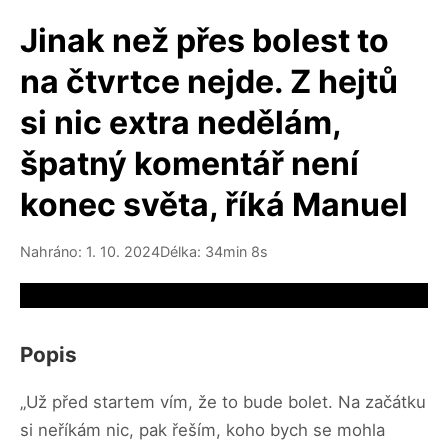
Jinak než přes bolest to
na čtvrtce nejde. Z hejtů
si nic extra nedělám,
špatný komentář není
konec světa, říká Manuel
Nahráno: 1. 10. 2024
Délka: 34min 8s
Video source not available
Popis
„Už před startem vím, že to bude bolet. Na začátku
si neříkám nic, pak řeším, koho bych se mohla