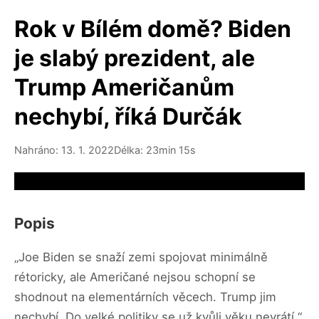
Rok v Bílém domě? Biden
je slabý prezident, ale
Trump Američanům
nechybí, říká Durčák
Nahráno: 13. 1. 2022
Délka: 23min 15s
Video source not available
Popis
„Joe Biden se snaží zemi spojovat minimálně
rétoricky, ale Američané nejsou schopní se
shodnout na elementárních věcech. Trump jim
nechybí. Do velké politiky se už kvůli věku nevrátí,“