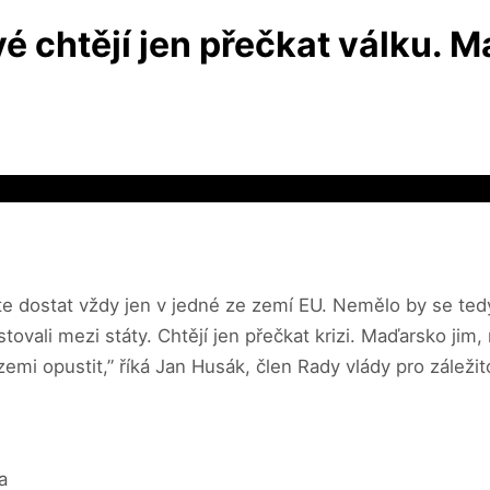
é chtějí jen přečkat válku. M
e dostat vždy jen v jedné ze zemí EU. Nemělo by se tedy
stovali mezi státy. Chtějí jen přečkat krizi. Maďarsko ji
emi opustit,” říká Jan Husák, člen Rady vlády pro záleži
a