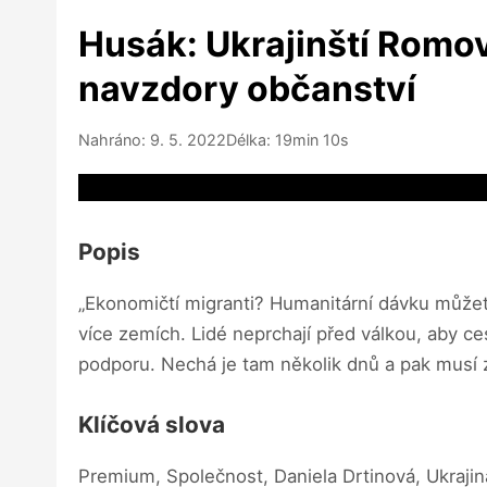
Husák: Ukrajinští Romov
navzdory občanství
Nahráno: 9. 5. 2022
Délka: 19min 10s
Video source not available
Popis
„Ekonomičtí migranti? Humanitární dávku můžet
více zemích. Lidé neprchají před válkou, aby ce
podporu. Nechá je tam několik dnů a pak musí z
Klíčová slova
Premium, Společnost, Daniela Drtinová, Ukrajin