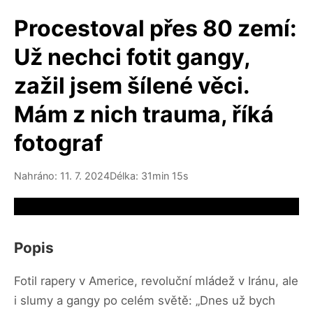
Procestoval přes 80 zemí:
Už nechci fotit gangy,
zažil jsem šílené věci.
Mám z nich trauma, říká
fotograf
Nahráno: 11. 7. 2024
Délka: 31min 15s
Video source not available
Popis
Fotil rapery v Americe, revoluční mládež v Iránu, ale
i slumy a gangy po celém světě: „Dnes už bych