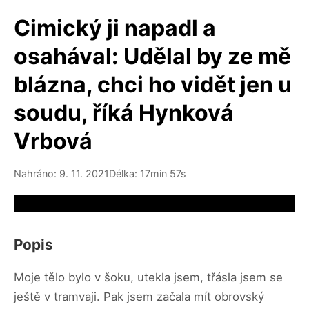
Cimický ji napadl a
osahával: Udělal by ze mě
blázna, chci ho vidět jen u
soudu, říká Hynková
Vrbová
Nahráno: 9. 11. 2021
Délka: 17min 57s
Video source not available
Popis
Moje tělo bylo v šoku, utekla jsem, třásla jsem se
ještě v tramvaji. Pak jsem začala mít obrovský