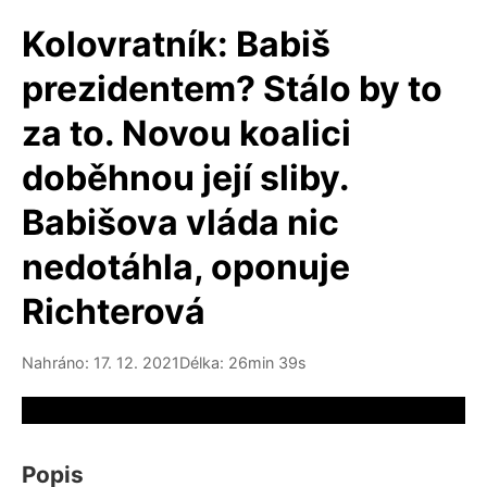
Kolovratník: Babiš
prezidentem? Stálo by to
za to. Novou koalici
doběhnou její sliby.
Babišova vláda nic
nedotáhla, oponuje
Richterová
Nahráno: 17. 12. 2021
Délka: 26min 39s
Video source not available
Popis