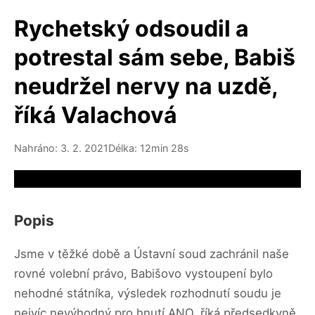
Rychetský odsoudil a
potrestal sám sebe, Babiš
neudržel nervy na uzdě,
říká Valachová
Nahráno: 3. 2. 2021
Délka: 12min 28s
Video source not available
Popis
Jsme v těžké době a Ústavní soud zachránil naše
rovné volební právo, Babišovo vystoupení bylo
nehodné státníka, výsledek rozhodnutí soudu je
nejvíc nevýhodný pro hnutí ANO, říká předsedkyně