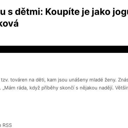
s dětmi: Koupíte je jako jogu
áková
tzv. továren na děti, kam jsou unášeny mladé ženy. Znásil
. „Mám ráda, když příběhy skončí s nějakou nadějí. Většin
in RSS