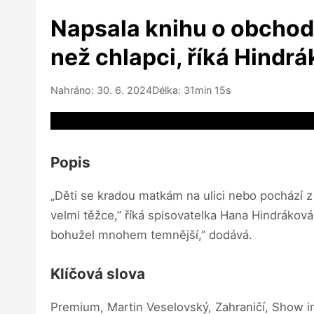
Napsala knihu o obchodu 
než chlapci, říká Hindr
Nahráno: 30. 6. 2024
Délka: 31min 15s
Video source not available
Popis
„Děti se kradou matkám na ulici nebo pochází z 
velmi těžce,” říká spisovatelka Hana Hindráková
bohužel mnohem temnější,” dodává.
Klíčová slova
Premium, Martin Veselovský, Zahraničí, Show 