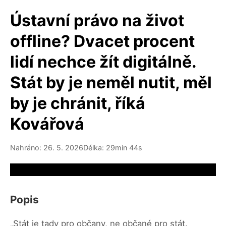
Ústavní právo na život
offline? Dvacet procent
lidí nechce žít digitálně.
Stát by je neměl nutit, měl
by je chránit, říká
Kovářová
Nahráno: 26. 5. 2026
Délka: 29min 44s
Video source not available
Popis
„Stát je tady pro občany, ne občané pro stát.