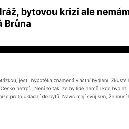
ráž, bytovou krizi ale nemám
á Brůna
otázkou, jestli hypotéka znamená vlastní bydlení. Zkuste ba
 Česko netrpí. „Není to tak, že by lidé neměli kde bydlet.
íze proto ukládají do bytů. Navíc mají svůj sen, že musí 