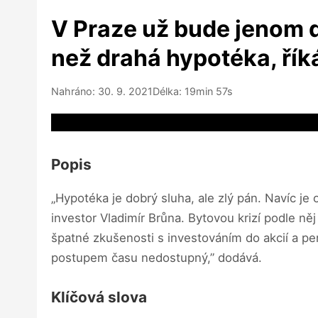
V Praze už bude jenom d
než drahá hypotéka, řík
Nahráno: 30. 9. 2021
Délka: 19min 57s
Video source not available
Popis
„Hypotéka je dobrý sluha, ale zlý pán. Navíc je 
investor Vladimír Brůna. Bytovou krizí podle něj
špatné zkušenosti s investováním do akcií a pen
postupem času nedostupný,” dodává.
Klíčová slova