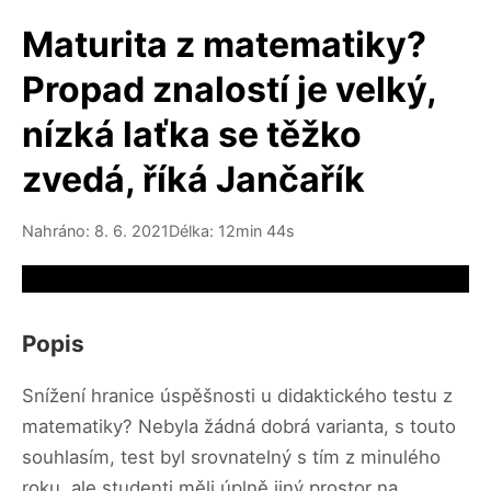
Maturita z matematiky?
Propad znalostí je velký,
nízká laťka se těžko
zvedá, říká Jančařík
Nahráno: 8. 6. 2021
Délka: 12min 44s
Video source not available
Popis
Snížení hranice úspěšnosti u didaktického testu z
matematiky? Nebyla žádná dobrá varianta, s touto
souhlasím, test byl srovnatelný s tím z minulého
roku, ale studenti měli úplně jiný prostor na