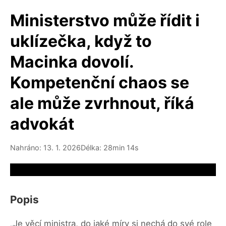
Ministerstvo může řídit i
uklízečka, když to
Macinka dovolí.
Kompetenční chaos se
ale může zvrhnout, říká
advokát
Nahráno: 13. 1. 2026
Délka: 28min 14s
Video source not available
Popis
„Je věcí ministra, do jaké míry si nechá do své role