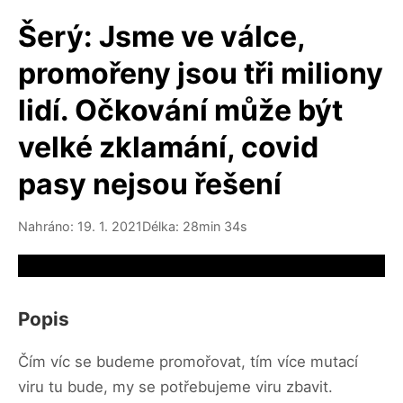
Šerý: Jsme ve válce,
promořeny jsou tři miliony
lidí. Očkování může být
velké zklamání, covid
pasy nejsou řešení
Nahráno: 19. 1. 2021
Délka: 28min 34s
Video source not available
Popis
Čím víc se budeme promořovat, tím více mutací
viru tu bude, my se potřebujeme viru zbavit.