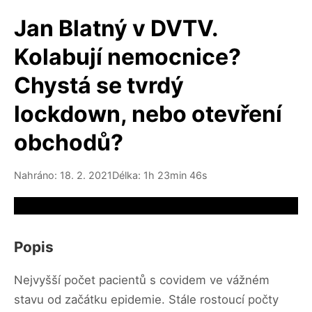
Jan Blatný v DVTV.
Kolabují nemocnice?
Chystá se tvrdý
lockdown, nebo otevření
obchodů?
Nahráno: 18. 2. 2021
Délka: 1h 23min 46s
Video source not available
Popis
Nejvyšší počet pacientů s covidem ve vážném
stavu od začátku epidemie. Stále rostoucí počty