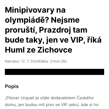
Minipivovary na
olympiádě? Nejsme
proruští, Prazdroj tam
bude taky, jen ve VIP, říká
Huml ze Zichovce
Nahráno: 12. 7. 2024
Délka: 21min 28s
Video source not available
Popis
„Pilsner Urquell je stále dodavatelem Českého
domu, jen budou mít pivo ve VIP sekci, kde si ho