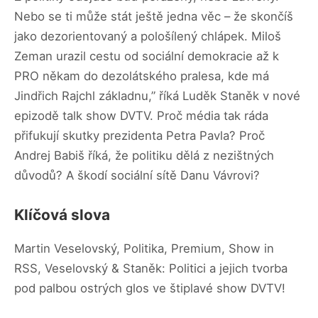
Nebo se ti může stát ještě jedna věc – že skončíš
jako dezorientovaný a pološílený chlápek. Miloš
Zeman urazil cestu od sociální demokracie až k
PRO někam do dezolátského pralesa, kde má
Jindřich Rajchl základnu,” říká Luděk Staněk v nové
epizodě talk show DVTV. Proč média tak ráda
přifukují skutky prezidenta Petra Pavla? Proč
Andrej Babiš říká, že politiku dělá z nezištných
důvodů? A škodí sociální sítě Danu Vávrovi?
Klíčová slova
Martin Veselovský, Politika, Premium, Show in
RSS, Veselovský & Staněk: Politici a jejich tvorba
pod palbou ostrých glos ve štiplavé show DVTV!