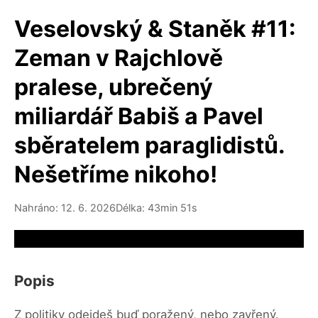
Veselovský & Staněk #11:
Zeman v Rajchlově
pralese, ubrečený
miliardář Babiš a Pavel
sběratelem paraglidistů.
Nešetříme nikoho!
Nahráno: 12. 6. 2026
Délka: 43min 51s
Video source not available
Popis
Z politiky odejdeš buď poražený, nebo zavřený.