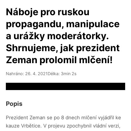
Náboje pro ruskou
propagandu, manipulace
a urážky moderátorky.
Shrnujeme, jak prezident
Zeman prolomil mlčení!
Nahráno: 26. 4. 2021
Délka: 3min 2s
Video source not available
Popis
Prezident Zeman se po 8 dnech mlčení vyjádřil ke
kauze Vrbětice. V projevu zpochybnil vládní verzi,