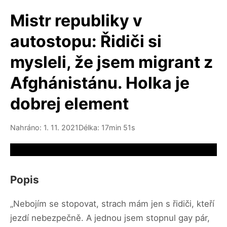
Mistr republiky v
autostopu: Řidiči si
mysleli, že jsem migrant z
Afghánistánu. Holka je
dobrej element
Nahráno: 1. 11. 2021
Délka: 17min 51s
Video source not available
Popis
„Nebojím se stopovat, strach mám jen s řidiči, kteří
jezdí nebezpečně. A jednou jsem stopnul gay pár,