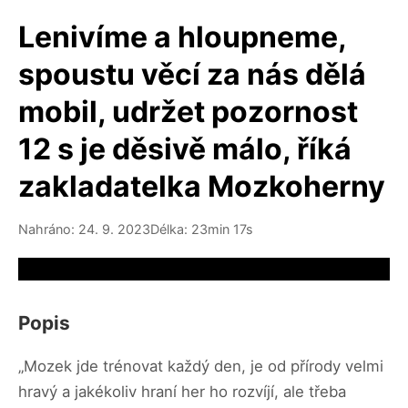
Lenivíme a hloupneme,
spoustu věcí za nás dělá
mobil, udržet pozornost
12 s je děsivě málo, říká
zakladatelka Mozkoherny
Nahráno: 24. 9. 2023
Délka: 23min 17s
Video source not available
Popis
„Mozek jde trénovat každý den, je od přírody velmi
hravý a jakékoliv hraní her ho rozvíjí, ale třeba