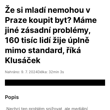
Že si mladí nemohou v
Praze koupit byt? Máme
jiné zásadní problémy,
160 tisíc lidí žije úplně
mimo standard, říká
Klusáček
Nahráno: 9. 7. 2024
Délka: 32min 3s
Video source not available
Popis
„Nechci ten problém snižovat, ale mediální