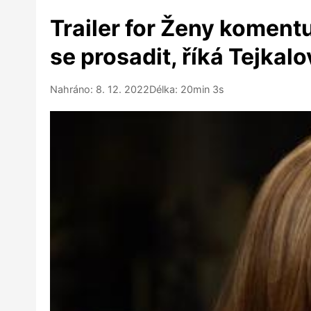
Trailer for Ženy komentu
se prosadit, říká Tejkal
Nahráno: 8. 12. 2022
Délka: 20min 3s