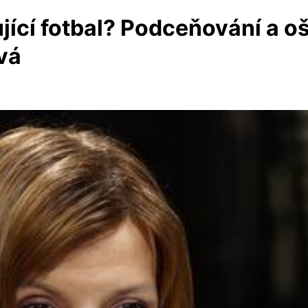
jící fotbal? Podceňování a ošk
ová