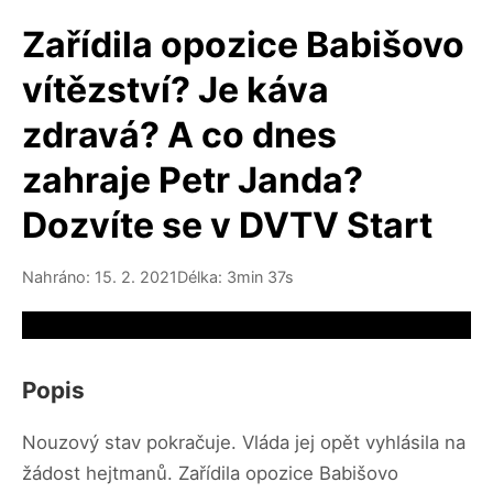
Zařídila opozice Babišovo
vítězství? Je káva
zdravá? A co dnes
zahraje Petr Janda?
Dozvíte se v DVTV Start
Nahráno: 15. 2. 2021
Délka: 3min 37s
Video source not available
Popis
Nouzový stav pokračuje. Vláda jej opět vyhlásila na
žádost hejtmanů. Zařídila opozice Babišovo