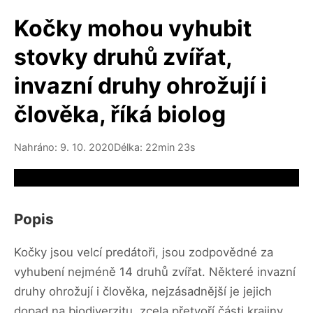
Kočky mohou vyhubit
stovky druhů zvířat,
invazní druhy ohrožují i
člověka, říká biolog
Nahráno: 9. 10. 2020
Délka: 22min 23s
Video source not available
Popis
Kočky jsou velcí predátoři, jsou zodpovědné za
vyhubení nejméně 14 druhů zvířat. Některé invazní
druhy ohrožují i člověka, nejzásadnější je jejich
dopad na biodiverzitu, zcela přetvoří části krajiny.