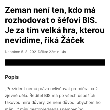
Zeman není ten, kdo má
rozhodovat o šéfovi BIS.
Je za tím velká hra, kterou
nevidíme, říká Žáček
Nahráno: 5. 8. 2021
Délka: 22min 14s
Video source not available
Popis
„Prezident nemá právo ovlivňovat premiéra, což
zjevně dělá. Ředitel BIS má po všech úspěších
takovou míru důvěry, že není důvod, abychom ho
měnili,” míní místopředseda sněmovního