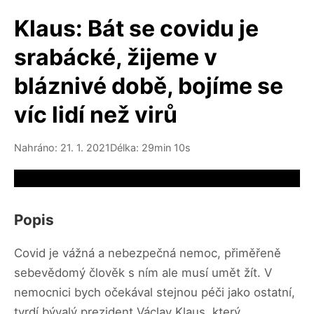
Klaus: Bát se covidu je
srabácké, žijeme v
bláznivé době, bojíme se
víc lidí než virů
Nahráno: 21. 1. 2021
Délka: 29min 10s
Video source not available
Popis
Covid je vážná a nebezpečná nemoc, přiměřeně
sebevědomý člověk s ním ale musí umět žít. V
nemocnici bych očekával stejnou péči jako ostatní,
tvrdí bývalý prezident Václav Klaus, který