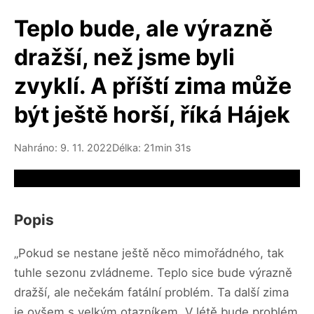
Teplo bude, ale výrazně
dražší, než jsme byli
zvyklí. A příští zima může
být ještě horší, říká Hájek
Nahráno: 9. 11. 2022
Délka: 21min 31s
Video source not available
Popis
„Pokud se nestane ještě něco mimořádného, tak
tuhle sezonu zvládneme. Teplo sice bude výrazně
dražší, ale nečekám fatální problém. Ta další zima
je ovšem s velkým otazníkem. V létě bude problém