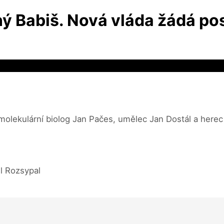
ný Babiš. Nová vláda žádá po
 molekulární biolog Jan Pačes, umělec Jan Dostál a here
el Rozsypal