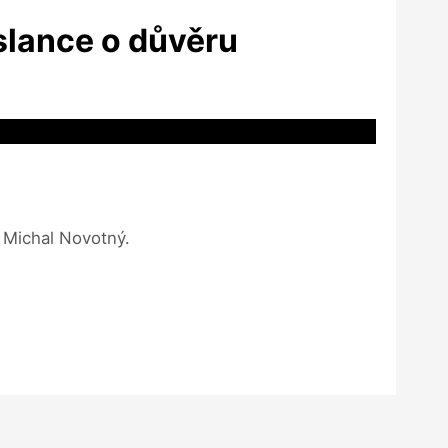
slance o důvěru
c Michal Novotný.