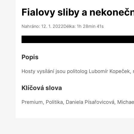
Fialovy sliby a nekoneč
Nahráno: 12. 1. 2022
Délka: 1h 28min 41s
Video source not available
Popis
Hosty vysílání jsou politolog Lubomír Kopeček,
Klíčová slova
Premium, Politika, Daniela Písařovicová, Micha