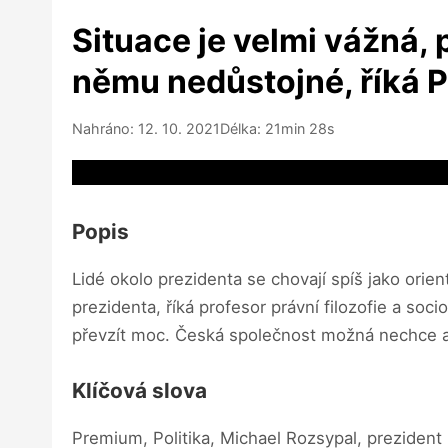
Situace je velmi vážná, 
němu nedůstojné, říká P
Nahráno: 12. 10. 2021
Délka: 21min 28s
Video source not available
Popis
Lidé okolo prezidenta se chovají spíš jako ori
prezidenta, říká profesor právní filozofie a soci
převzít moc. Česká společnost možná nechce alf
Klíčová slova
Premium, Politika, Michael Rozsypal, prezident