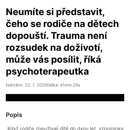
Neumíte si představit,
čeho se rodiče na dětech
dopouští. Trauma není
rozsudek na doživotí,
může vás posílit, říká
psychoterapeutka
Nahráno: 22. 1. 2026
Délka: 41min 28s
Video source not available
Popis
„Když rodiče zneužívají dítě do dvou let, vzpomínka