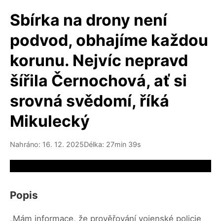
Sbírka na drony není
podvod, obhajíme každou
korunu. Nejvíc nepravd
šířila Černochová, ať si
srovná svědomí, říká
Mikulecký
Nahráno: 16. 12. 2025
Délka: 27min 39s
Video source not available
Popis
„Mám informace, že prověřování vojenské policie