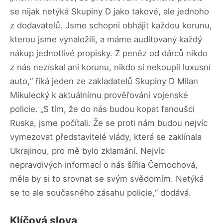
se nijak netýká Skupiny D jako takové, ale jednoho
z dodavatelů. Jsme schopni obhájit každou korunu,
kterou jsme vynaložili, a máme auditovaný každý
nákup jednotlivé propisky. Z peněz od dárců nikdo
z nás nezískal ani korunu, nikdo si nekoupil luxusní
auto,“ říká jeden ze zakladatelů Skupiny D Milan
Mikulecký k aktuálnímu prověřování vojenské
policie. „S tím, že do nás budou kopat fanoušci
Ruska, jsme počítali. Že se proti nám budou nejvíc
vymezovat představitelé vlády, která se zaklínala
Ukrajinou, pro mě bylo zklamání. Nejvíc
nepravdivých informací o nás šířila Černochová,
měla by si to srovnat se svým svědomím. Netýká
se to ale současného zásahu policie,“ dodává.
Klíčová slova