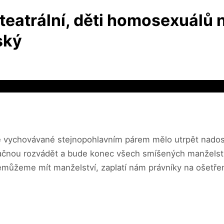
eatrální, děti homosexuálů n
ský
ě vychovávané stejnopohlavním párem mělo utrpět nadosm
dé začnou rozvádět a bude konec všech smíšených manželstv
emůžeme mít manželství, zaplatí nám právníky na ošetřen