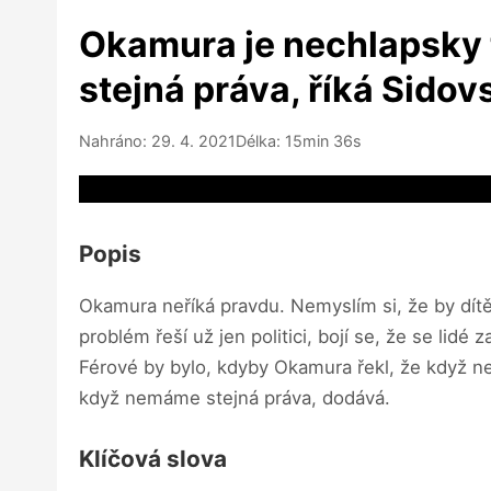
Okamura je nechlapsky t
stejná práva, říká Sidov
Nahráno: 29. 4. 2021
Délka: 15min 36s
Video source not available
Popis
Okamura neříká pravdu. Nemyslím si, že by dít
problém řeší už jen politici, bojí se, že se li
Férové by bylo, kdyby Okamura řekl, že když n
když nemáme stejná práva, dodává.
Klíčová slova