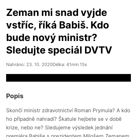
Zeman mi snad vyjde
vstříc, říká Babiš. Kdo
bude nový ministr?
Sledujte speciál DVTV
Nahráno: 23. 10. 2020
Délka: 41min 15s
Video source not available
Popis
Skončí ministr zdravotnictví Roman Prymula? A kdo
ho případně nahradí? Škatule hejbete se v době
krize, nebo ne? Sledujeme výsledek jednání
premiéra Babiše s prezidentem Milošem Zemanem.