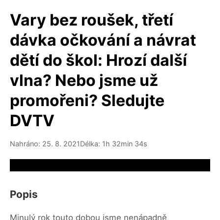
Vary bez roušek, třetí
dávka očkování a návrat
dětí do škol: Hrozí další
vlna? Nebo jsme už
promořeni? Sledujte
DVTV
Nahráno: 25. 8. 2021
Délka: 1h 32min 34s
Video source not available
Popis
Minulý rok touto dobou jsme nenápadně