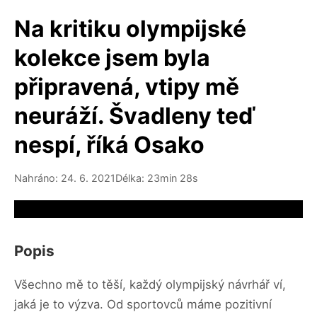
Na kritiku olympijské
kolekce jsem byla
připravená, vtipy mě
neuráží. Švadleny teď
nespí, říká Osako
Nahráno: 24. 6. 2021
Délka: 23min 28s
Video source not available
Popis
Všechno mě to těší, každý olympijský návrhář ví,
jaká je to výzva. Od sportovců máme pozitivní