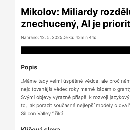
Mikolov: Miliardy rozdělu
znechucený, AI je priori
Nahráno: 12. 5. 2025
Délka: 43min 44s
Video source not available
Popis
„Máme tady velmi úspěšné vědce, ale proč nám
nejcitovanější vědec roky marně žádám o granty
Svými objevy výrazně přispěl k rozvoji jazyko
to, jak porazit současné nejlepší modely o dva 
Silicon Valley,“ říká.
Klíčová slova