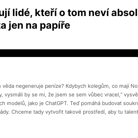
jí lidé, kteří o tom neví abso
ta jen na papíře
 věda negeneruje peníze? Kdybych kolegům, co mají Nobe
, vysmáli by se mi, že jsem se sem vůbec vracel,“ vysvě
vých modelů, jako je ChatGPT. Teď pomáhá budovat souk
řády. Chceme tady vytvořit takové prostředí, aby tu talen