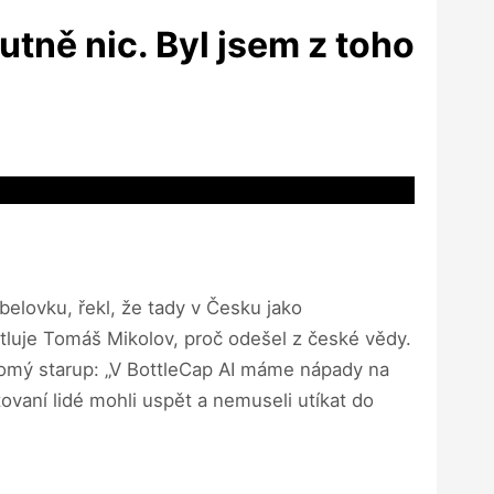
lutně nic. Byl jsem z toho
lovku, řekl, že tady v Česku jako
tluje Tomáš Mikolov, proč odešel z české vědy.
romý starup: „V BottleCap AI máme nápady na
tovaní lidé mohli uspět a nemuseli utíkat do