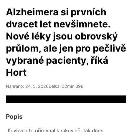
Alzheimera si prvních
dvacet let nevšimnete.
Nové léky jsou obrovský
průlom, ale jen pro pečlivě
vybrané pacienty, říká
Hort
Nahráno: 24. 5. 2026
Délka: 32min 39s
Video source not available
Popis
„Kdybych to přirovnal k rakovině, tak dnes