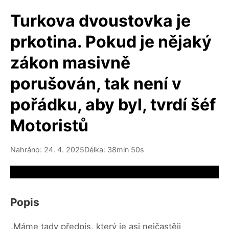
Turkova dvoustovka je
prkotina. Pokud je nějaký
zákon masivně
porušován, tak není v
pořádku, aby byl, tvrdí šéf
Motoristů
Nahráno: 24. 4. 2025
Délka: 38min 50s
Video source not available
Popis
„Máme tady předpis, který je asi nejčastěji