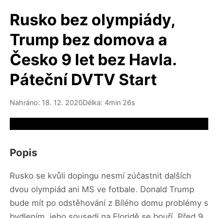
Rusko bez olympiády,
Trump bez domova a
Česko 9 let bez Havla.
Páteční DVTV Start
Nahráno: 18. 12. 2020
Délka: 4min 26s
Video source not available
Popis
Rusko se kvůli dopingu nesmí zúčastnit dalších
dvou olympiád ani MS ve fotbale. Donald Trump
bude mít po odstěhování z Bílého domu problémy s
bydlením, jeho sousedi na Floridě se bouří. Před 9