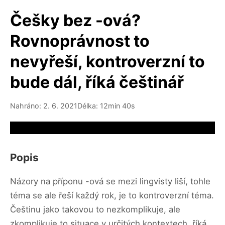
Češky bez -ová?
Rovnoprávnost to
nevyřeší, kontroverzní to
bude dál, říká češtinář
Nahráno: 2. 6. 2021
Délka: 12min 40s
Video source not available
Popis
Názory na příponu -ová se mezi lingvisty liší, tohle
téma se ale řeší každý rok, je to kontroverzní téma.
Češtinu jako takovou to nezkomplikuje, ale
zkomplikuje to situace v určitých kontextech, říká