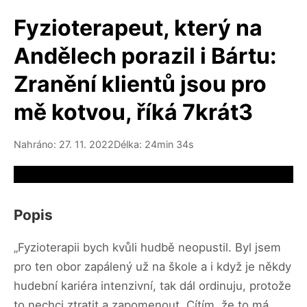
Fyzioterapeut, který na
Andělech porazil i Bártu:
Zranění klientů jsou pro
mě kotvou, říká 7krát3
Nahráno: 27. 11. 2022
Délka: 24min 34s
Video source not available
Popis
„Fyzioterapii bych kvůli hudbě neopustil. Byl jsem
pro ten obor zapálený už na škole a i když je někdy
hudební kariéra intenzivní, tak dál ordinuju, protože
to nechci ztratit a zapomenout. Cítím, že to má