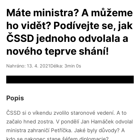
Máte ministra? A můžeme
ho vidět? Podívejte se, jak
ČSSD jednoho odvolala a
nového teprve shání!
Nahráno: 13. 4. 2021
Délka: 3min 0s
Video source not available
Popis
ČSSD si o víkendu zvolilo staronové vedení. A to
začalo hned zostra. V pondělí Jan Hamáček odvolal
ministra zahraničí Petříčka. Jaké byly důvody? A
kdo se nakonec stane šéfem diplomacie?