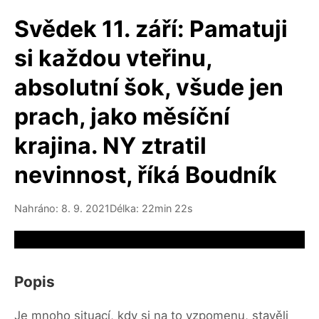
Svědek 11. září: Pamatuji
si každou vteřinu,
absolutní šok, všude jen
prach, jako měsíční
krajina. NY ztratil
nevinnost, říká Boudník
Nahráno: 8. 9. 2021
Délka: 22min 22s
Video source not available
Popis
Je mnoho situací, kdy si na to vzpomenu, stavěli