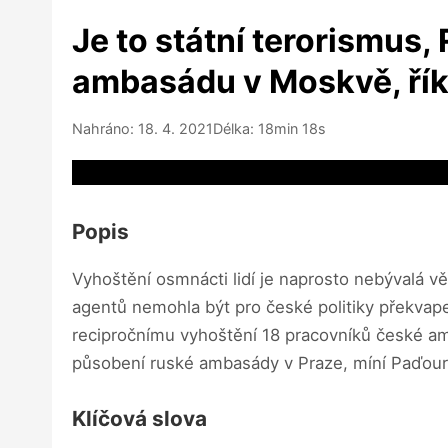
Je to státní terorismus
ambasádu v Moskvě, ří
Nahráno: 18. 4. 2021
Délka: 18min 18s
Video source not available
Popis
Vyhoštění osmnácti lidí je naprosto nebývalá vě
agentů nemohla být pro české politiky překvap
recipročnímu vyhoštění 18 pracovníků české a
působení ruské ambasády v Praze, míní Paďour
Klíčová slova