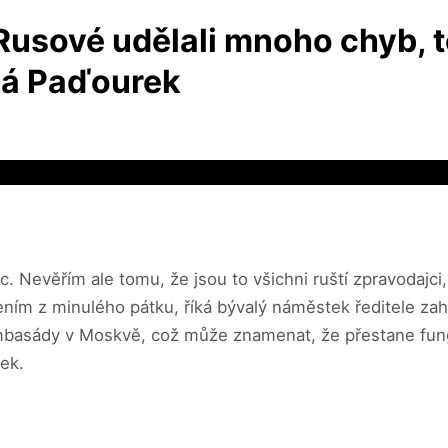
, Rusové udělali mnoho chyb,
ká Paďourek
c. Nevěřím ale tomu, že jsou to všichni ruští zpravodajci
ením z minulého pátku, říká bývalý náměstek ředitele za
mbasády v Moskvě, což může znamenat, že přestane fung
ek.