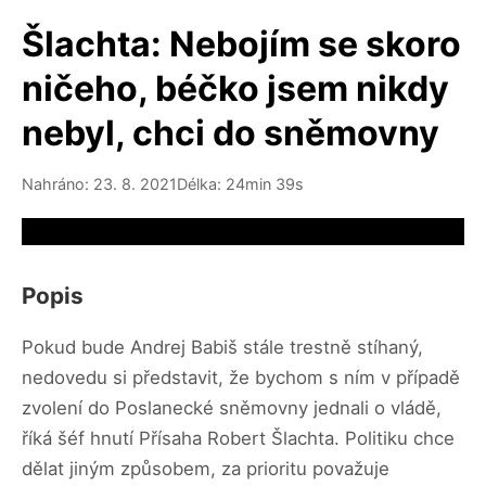
Šlachta: Nebojím se skoro
ničeho, béčko jsem nikdy
nebyl, chci do sněmovny
Nahráno: 23. 8. 2021
Délka: 24min 39s
Video source not available
Popis
Pokud bude Andrej Babiš stále trestně stíhaný,
nedovedu si představit, že bychom s ním v případě
zvolení do Poslanecké sněmovny jednali o vládě,
říká šéf hnutí Přísaha Robert Šlachta. Politiku chce
dělat jiným způsobem, za prioritu považuje