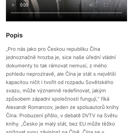
Popis
„Pro nás jako pro Českou republiku Čína
jednoznačně hrozba je, sice naše úřední vládní
dokumenty to tak rámovat nemusí, z mého
pohledu neprozíravě, ale Čína je stát s největší
kapacitou ničit i tvořit od rozpadu Sovětského
svazu, může významně redefinovat, jakým
způsobem západní společnosti fungují,“ říká
Alexandr Romancov, jeden ze spoluautorů knihy
Čína: Probuzení přišlo, v debatě DVTV na Světu
knihy. „Česko je malý stát, bez EU může těžko
snižovat svou závislost na Číně. Čína se v