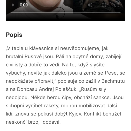
Popis
„V teple u klávesnice si neuvědomujeme, jak
brutální Rusové jsou. Pálí na obytné domy, zabíjejí
civilisty a dobře to vědí. Na to, když slyšíte
výbuchy, nevíte jak daleko jsou a země se třese, se
nedokážete připravit,” popisuje co zažil v Bachmutu
a na Donbasu Andrej Poleščuk. „Rusům síly
nedojdou. Někde berou čipy, obchází sankce. Jsou
schopni vyrábět rakety, mohou mobilizovat další
lidi, znovu se pokusí dobýt Kyjev. Konflikt bohužel
neskončí brzo,” dodává.